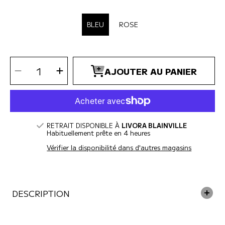
SÉLECTIONNER COULEUR
BLEU
ROSE
SÉLECTIONNEZ
Diminuer
Augmenter
LA
AJOUTER AU PANIER
la
la
QUANTITÉ
quantité
quantité
pour
pour
ZippyPaws
ZippyPaws
-
-
Gateau
Gateau
de
de
fête
fête
toutou
toutou
pour
pour
chien
chien
RETRAIT DISPONIBLE À
LIVORA BLAINVILLE
Habituellement prête en 4 heures
Vérifier la disponibilité dans d'autres magasins
DESCRIPTION