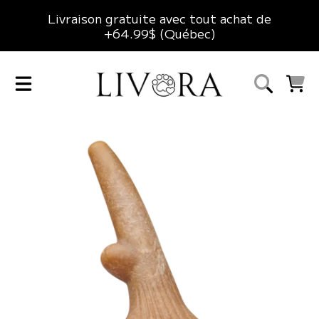
Livraison gratuite avec tout achat de
ALLER AU CONTENU
+64.99$ (Québec)
LIVORA
CHARIO
ALLER AUX INFORMATIONS DU PRODUIT