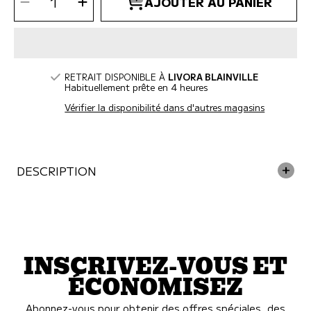
Diminuer
Augmenter
AJOUTER AU PANIER
la
la
QUANTITÉ
quantité
quantité
pour
pour
Whimzees
Whimzees
-
-
Occupy
Occupy
à
à
mâcher
mâcher
pour
pour
chien
chien
RETRAIT DISPONIBLE À
LIVORA BLAINVILLE
Habituellement prête en 4 heures
Vérifier la disponibilité dans d'autres magasins
DESCRIPTION
INSCRIVEZ-VOUS ET
ÉCONOMISEZ
Abonnez-vous pour obtenir des offres spéciales, des