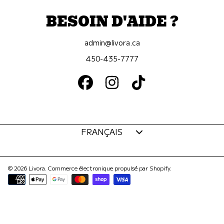
BESOIN D'AIDE ?
admin@livora.ca
450-435-7777
FACEBOOK
INSTAGRAM
TIKTOK
Langue
FRANÇAIS
© 2026 Livora.
Commerce électronique propulsé par Shopify
.
Modes
de
paiement
Utilisez
les
flèches