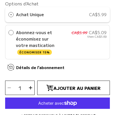
Options d'Achat
Achat Unique
CA$5.99
Abonnez-vous et
CA$5.09
CA$5.99
then
CA$5.69
économisez sur
votre mastication
ÉCONOMISER 15%
Détails de l'abonnement
SÉLECTIONNEZ
Diminuer
Augmenter
LA
AJOUTER AU PANIER
la
la
QUANTITÉ
quantité
quantité
pour
pour
Vrac
Vrac
Nature&#39;s
Nature&#39;s
Own
Own
-
-
Flat
Flat
Dental
Dental
Tendon
Tendon