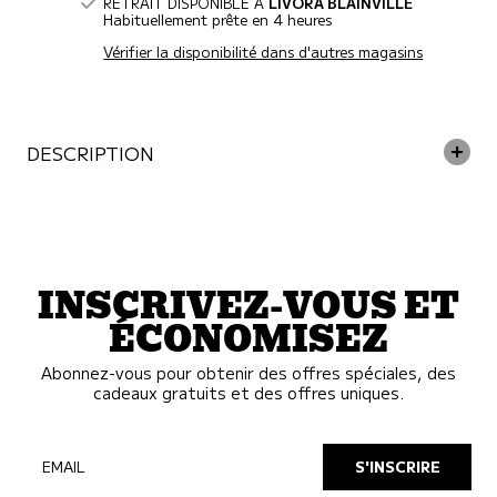
mastication
mastication
RETRAIT DISPONIBLE À
LIVORA BLAINVILLE
pour
pour
chien
Habituellement prête en 4 heures
chien
Vérifier la disponibilité dans d'autres magasins
DESCRIPTION
INSCRIVEZ-VOUS ET
ÉCONOMISEZ
Abonnez-vous pour obtenir des offres spéciales, des
cadeaux gratuits et des offres uniques.
EMAIL
S'INSCRIRE