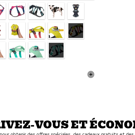
IVEZ-VOUS ET ÉCON
our obtenir des offres spéciales, des cadeaux gratuits et des 