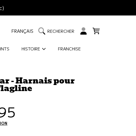
c)
LANGUE
CHARIOT
CONNEXION
FRANÇAIS
RECHERCHER
INTS
HISTOIRE
FRANCHISE
r - Harnais pour
lagline
95
tuel
TION
CALCULÉS À L'ÉTAPE DE PAIEMENT.
ÉLECTIONNER COULEUR