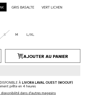
INK
GRIS BASALTE
VERT LICHEN
ÉLECTIONNER GRANDEUR
S
M
L/XL
er
Augmenter
AJOUTER AU PANIER
a
té
quantité
pour
ar
Ruffwear
s
Harnais
pour
Chien
e
Flagline
 DISPONIBLE À
LIVORA LAVAL OUEST (WOOUF)
ement prête en 4 heures
la disponibilité dans d'autres magasins