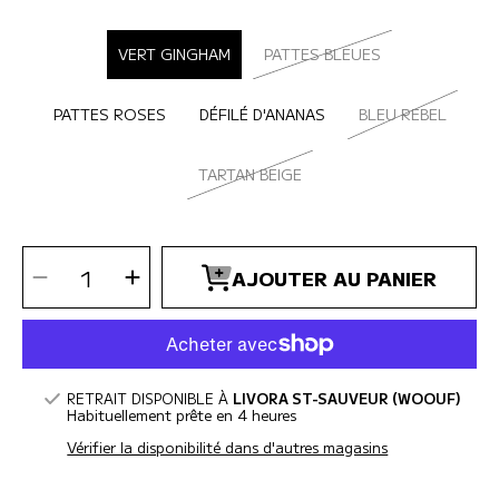
SÉLECTIONNER MODÈLE
VERT GINGHAM
PATTES BLEUES
PATTES ROSES
DÉFILÉ D'ANANAS
BLEU REBEL
TARTAN BEIGE
SÉLECTIONNEZ
Diminuer
Augmenter
LA
AJOUTER AU PANIER
la
la
QUANTITÉ
quantité
quantité
pour
pour
RC
RC
-
-
Collier
Collier
pour
pour
chien
chien
Clip
Clip
1/2
1/2
RETRAIT DISPONIBLE À
LIVORA ST-SAUVEUR (WOOUF)
Habituellement prête en 4 heures
Vérifier la disponibilité dans d'autres magasins