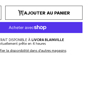
er
Augmenter
AJOUTER AU PANIER
a
té
quantité
pour
PH
n
Siberian
in
Mountain
Arbre
à
Chat
RAIT DISPONIBLE À
LIVORA BLAINVILLE
ituellement prête en 4 heures
ifier la disponibilité dans d'autres magasins