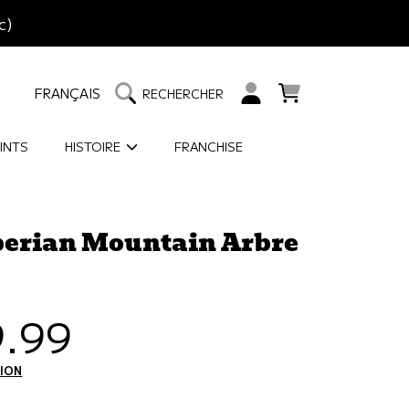
c)
LANGUE
CHARIOT
CONNEXION
FRANÇAIS
RECHERCHER
INTS
HISTOIRE
FRANCHISE
berian Mountain Arbre
.99
tuel
TION
CALCULÉS À L'ÉTAPE DE PAIEMENT.