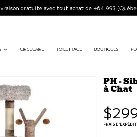
ivraison gratuite avec tout achat de +64.99$ (Québe
S
CIRCULAIRE
TOILETTAGE
BOUTIQUES
PO
PH - Si
à Chat
PRODUIT
Prix
$299
habi
FRAIS D'EXPÉDI