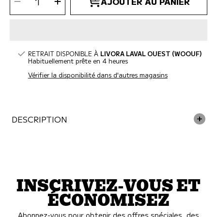
Diminuer
Augmenter
AJOUTER AU PANIER
la
la
QUANTITÉ
quantité
quantité
pour
pour
NatureVet
NatureVet
-
-
Anti-
Anti-
Diarrhee
Diarrhee
pour
pour
chien
chien
8oz
8oz
RETRAIT DISPONIBLE À
LIVORA LAVAL OUEST (WOOUF)
Habituellement prête en 4 heures
Vérifier la disponibilité dans d'autres magasins
DESCRIPTION
INSCRIVEZ-VOUS ET
ÉCONOMISEZ
Abonnez-vous pour obtenir des offres spéciales, des