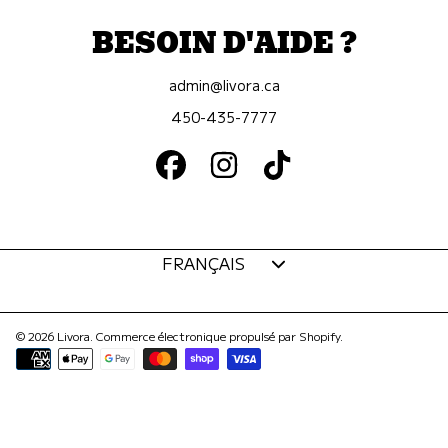
BESOIN D'AIDE ?
admin@livora.ca
450-435-7777
FACEBOOK
INSTAGRAM
TIKTOK
Langue
FRANÇAIS
© 2026 Livora.
Commerce électronique propulsé par Shopify
.
Modes
de
paiement
Utilisez
les
flèches