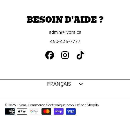
BESOIN D'AIDE ?
admin@livora.ca
450-435-7777
FACEBOOK
INSTAGRAM
TIKTOK
Langue
FRANÇAIS
© 2026 Livora.
Commerce électronique propulsé par Shopify
.
Modes
de
paiement
Utilisez
les