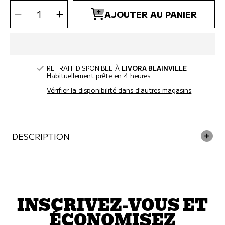
SÉLECTIONNEZ
Diminuer
Augmenter
LA
AJOUTER AU PANIER
la
la
QUANTITÉ
quantité
quantité
pour
pour
NilOdor
NilOdor
-
-
Skunked
Skunked
Shampooing
Shampooing
Moufette
Moufette
pour
pour
chien
chien
16oz
16oz
RETRAIT DISPONIBLE À
LIVORA BLAINVILLE
Habituellement prête en 4 heures
Vérifier la disponibilité dans d'autres magasins
DESCRIPTION
INSCRIVEZ-VOUS ET
ÉCONOMISEZ