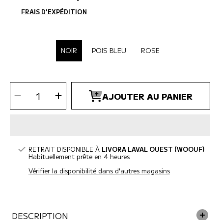
habituel
FRAIS D'EXPÉDITION
CALCULÉS À L'ÉTAPE DE PAIEMENT.
SÉLECTIONNER COULEUR
NOIR
POIS BLEU
ROSE
SÉLECTIONNEZ
Diminuer
Augmenter
LA
AJOUTER AU PANIER
la
la
QUANTITÉ
quantité
quantité
pour
pour
Mobile
Mobile
Dog
Dog
Gear
Gear
-
-
Weekender
Weekender
sac
sac
de
de
voyage
voyage
RETRAIT DISPONIBLE À
LIVORA LAVAL OUEST (WOOUF)
Habituellement prête en 4 heures
Vérifier la disponibilité dans d'autres magasins
DESCRIPTION