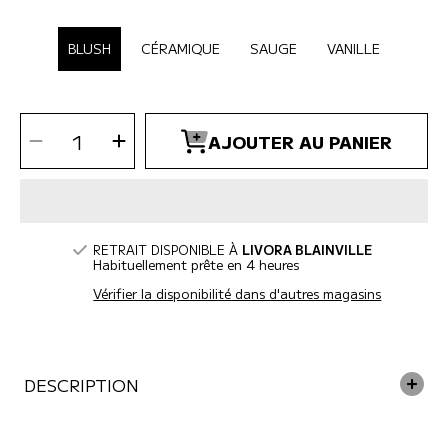
SÉLECTIONNER COULEUR
BLUSH
CÉRAMIQUE
SAUGE
VANILLE
SÉLECTIONNEZ
Diminuer
Augmenter
LA
AJOUTER AU PANIER
la
la
QUANTITÉ
quantité
quantité
pour
pour
Livora
Livora
-
-
Bol
Bol
ralentisseur
ralentisseur
pour
pour
chien
chien
RETRAIT DISPONIBLE À
LIVORA BLAINVILLE
Habituellement prête en 4 heures
Vérifier la disponibilité dans d'autres magasins
DESCRIPTION