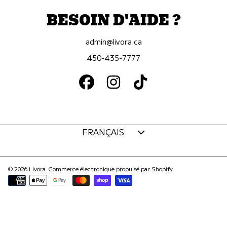
BESOIN D'AIDE ?
admin@livora.ca
450-435-7777
FACEBOOK
INSTAGRAM
TIKTOK
Langue
FRANÇAIS
© 2026 Livora.
Commerce électronique propulsé par Shopify
.
Modes
de
paiement
Utilisez
les
flèches