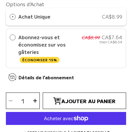
Options d'Achat
Achat Unique
CA$8.99
Abonnez-vous et
CA$7.64
CA$8.99
then
CA$8.54
économisez sur vos
gâteries
ÉCONOMISER 15%
Détails de l'abonnement
SÉLECTIONNEZ
Diminuer
Augmenter
LA
AJOUTER AU PANIER
la
la
QUANTITÉ
quantité
quantité
pour
pour
Jolly
Jolly
Pets
Pets
-
-
Fill
Fill
n&#39;
n&#39;
Treat
Treat
Pumpkin
Pumpkin