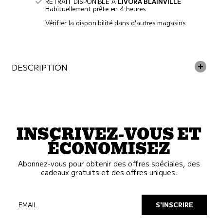
Beurre
Beurre
RETRAIT DISPONIBLE À
LIVORA BLAINVILLE
d&#39;Arachide
d&#39;Arachide
5oz
Habituellement prête en 4 heures
5oz
Vérifier la disponibilité dans d'autres magasins
DESCRIPTION
INSCRIVEZ-VOUS ET
ÉCONOMISEZ
Abonnez-vous pour obtenir des offres spéciales, des
cadeaux gratuits et des offres uniques.
EMAIL
S'INSCRIRE