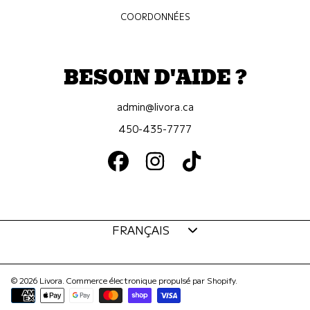
COORDONNÉES
BESOIN D'AIDE ?
admin@livora.ca
450-435-7777
FACEBOOK
INSTAGRAM
TIKTOK
Langue
FRANÇAIS
© 2026 Livora.
Commerce électronique propulsé par Shopify
.
Modes
de