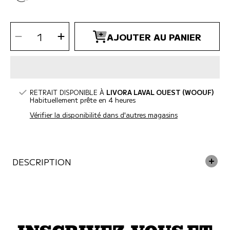
SÉLECTIONNEZ
Diminuer
Augmenter
LA
AJOUTER AU PANIER
la
la
QUANTITÉ
quantité
quantité
pour
pour
Honest
Honest
Kitchen
Kitchen
-
-
Garniture
Garniture
Fonctionnel
Fonctionnel
pour
pour
chiens
chiens
RETRAIT DISPONIBLE À
LIVORA LAVAL OUEST (WOOUF)
Habituellement prête en 4 heures
Vérifier la disponibilité dans d'autres magasins
DESCRIPTION