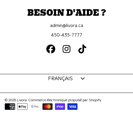
BESOIN D'AIDE ?
admin@livora.ca
450-435-7777
FACEBOOK
INSTAGRAM
TIKTOK
Langue
FRANÇAIS
© 2026 Livora.
Commerce électronique propulsé par Shopify
.
Modes
de
paiement
Utilisez
les
flèches