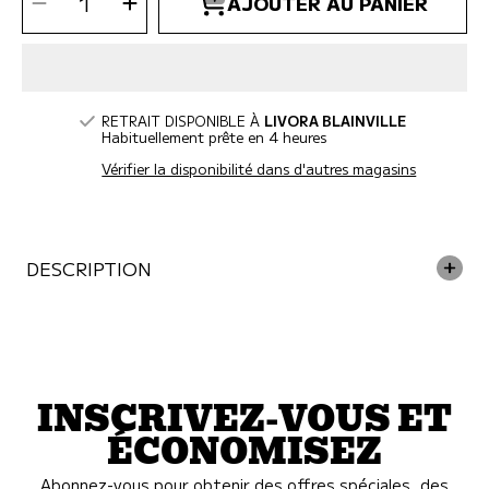
Diminuer
Augmenter
AJOUTER AU PANIER
la
la
QUANTITÉ
quantité
quantité
pour
pour
Guru
Guru
-
-
Fry
Fry
Guy
Guy
Floats
Floats
Kai
Kai
L
L
jouet
jouet
RETRAIT DISPONIBLE À
LIVORA BLAINVILLE
pour
pour
chien
Habituellement prête en 4 heures
chien
Vérifier la disponibilité dans d'autres magasins
DESCRIPTION
INSCRIVEZ-VOUS ET
ÉCONOMISEZ
Abonnez-vous pour obtenir des offres spéciales, des