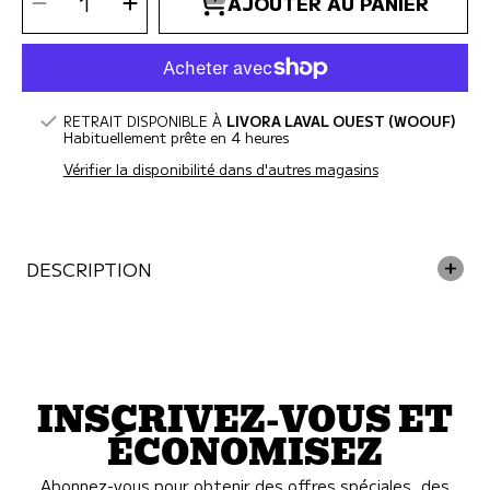
Diminuer
Augmenter
AJOUTER AU PANIER
la
la
QUANTITÉ
quantité
quantité
pour
pour
Animora
Animora
-
-
Brosse
Brosse
à
à
dents
dents
double
double
pour
pour
chien
chien
RETRAIT DISPONIBLE À
LIVORA LAVAL OUEST (WOOUF)
Habituellement prête en 4 heures
Vérifier la disponibilité dans d'autres magasins
DESCRIPTION
INSCRIVEZ-VOUS ET
ÉCONOMISEZ
Abonnez-vous pour obtenir des offres spéciales, des