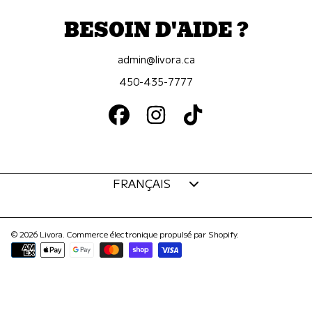
BESOIN D'AIDE ?
admin@livora.ca
450-435-7777
FACEBOOK
INSTAGRAM
TIKTOK
Langue
FRANÇAIS
© 2026 Livora.
Commerce électronique propulsé par Shopify
.
Modes
de
paiement
Utilisez
les
flèches